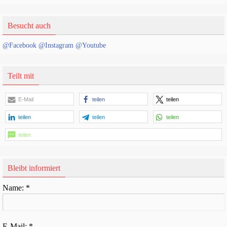
Besucht auch
@Facebook
@Instagram
@Youtube
Teilt mit
E-Mail
teilen
teilen
teilen
teilen
teilen
teilen
Bleibt informiert
Name:
*
E-Mail:
*