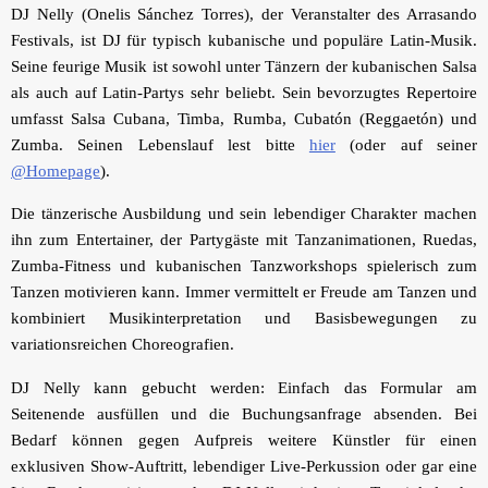
DJ Nelly (Onelis Sánchez Torres), der Veranstalter des Arrasando
Festivals, ist DJ für typisch kubanische und populäre Latin-Musik.
Seine feurige Musik ist sowohl unter Tänzern der kubanischen Salsa
als auch auf Latin-Partys sehr beliebt. Sein bevorzugtes Repertoire
umfasst Salsa Cubana, Timba, Rumba, Cubatón (Reggaetón) und
Zumba. Seinen Lebenslauf lest bitte
hier
(oder auf seiner
@Homepage
).
Die tänzerische Ausbildung und sein lebendiger Charakter machen
ihn zum Entertainer, der Partygäste mit Tanzanimationen, Ruedas,
Zumba-Fitness und kubanischen Tanzworkshops spielerisch zum
Tanzen motivieren kann. Immer vermittelt er Freude am Tanzen und
kombiniert Musikinterpretation und Basisbewegungen zu
variationsreichen Choreografien.
DJ Nelly kann gebucht werden: Einfach das Formular am
Seitenende ausfüllen und die Buchungsanfrage absenden. Bei
Bedarf können gegen Aufpreis weitere Künstler für einen
exklusiven Show-Auftritt, lebendiger Live-Perkussion oder gar eine