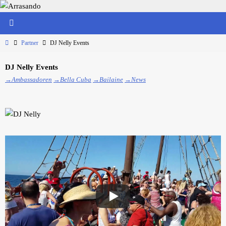
Zum
Inhalt
springen
Start
Partner
DJ Nelly Events
DJ Nelly Events
→Ambassadoren
→Bella Cuba
→Bailaine
→News