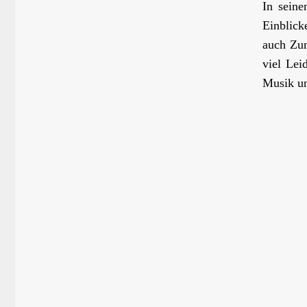
In seine
Einblick
auch Zum
viel Lei
Musik un