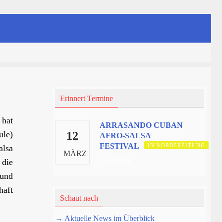
Erinnert Termine
 hat
ARRASANDO CUBAN
ule)
12
AFRO-SALSA
FESTIVAL
IN VORBEREITUNG
alsa
MÄRZ
Ganztägig
 die
 und
haft
Schaut nach
→ Aktuelle News im Überblick