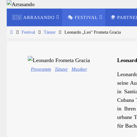
Zum
Zum
Inhalt
🇨🇺 ARRASANDO
🎭 FESTIVAL
🌍 PARTNE
Inhalt
springen
springen
Start
Festival
Tänzer
Leonardo „Leo“ Frometa Gracia
Leonard
Programm
Tänzer
Musiker
Leonard
seine Au
in Santi
Cubana T
in Ihre
urbane T
für Bach