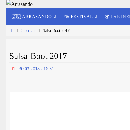
Zum
Zum
Inhalt
🇨🇺 ARRASANDO
🎭 FESTIVAL
🌍 PARTNE
Inhalt
springen
springen
Start
Galerien
Salsa-Boot 2017
Salsa-Boot 2017
30.03.2018 - 16.31