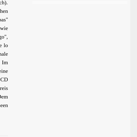
ch).
chen
bas"
 wie
go",
e lo
ale
. Im
eine
e CD
reis
 Dem
neen