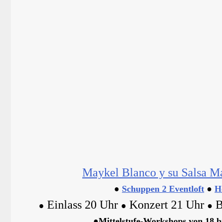
Maykel Blanco y su Salsa M
●
Schuppen 2 Eventloft
●
H
Einlass 20 Uhr
Konzert 21 Uhr
B
●
●
●
●Mittelstufe-Workshops von 18 b