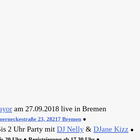
ayor
am 27.09.2018 live in Bremen
oerneckestraße 23, 28217 Bremen
●
is 2 Uhr Party mit
DJ Nelly
&
DJane Kizz
●
is 20 Uhr ● Registrierung ab 17.30 Uhr ●