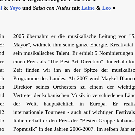
l
&
Yoyo
und
Salsa con Nudos
mit
Laine
&
Leo
●
in
2005 übernahm er die musikalische Leitung von "S
Er
Mayor", widmete ihm seine ganze Energie, Kreativität
nd
sein musikalisches Talent. Er erhielt 5 Nominierungen
re
einen Preis als "The Best Art Direction". Innerhalb ku
ar
Zeit finden wir ihn an der Spitze der musikalis
ch
Programme des Landes. Ab 2007 wird Maykel Blanco
en
Direktor seines Orchesters zu einem der wichtig
nd
Vertreter der kubanischen Musik in verschiedenen Län
er
der Welt, hauptsächlich in Europa. Er realisi
12
internationale Tourneen - auch auf wichtigen Festivals
do
Italien erhält er den Preis der "Besten Gruppe kubanis
eo
Popmusik" in den Jahren 2006-2007. Im selben Jahr er