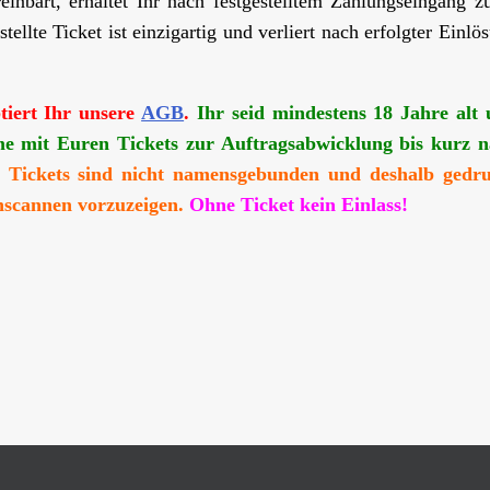
inbart, erhaltet Ihr nach festgestelltem Zahlungseingang z
ellte Ticket ist einzigartig und verliert nach erfolgter Einlö
ptiert Ihr unsere
AGB
.
Ihr seid mindestens 18 Jahre alt
me mit Euren Tickets zur Auftragsabwicklung bis kurz 
 Tickets sind nicht namensgebunden und deshalb gedr
inscannen vorzuzeigen.
Ohne Ticket kein Einlass!