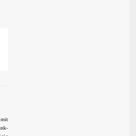
 mit
unk-