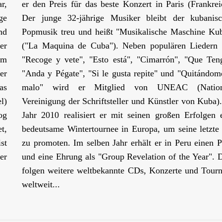
r,
er den Preis für das beste Konzert in Paris (Frankrei
ge
Der junge 32-jährige Musiker bleibt der kubanis
nd
Popmusik treu und heißt "Musikalische Maschine Ku
er
("La Maquina de Cuba"). Neben populären Liedern
em
"Recoge y vete", "Esto está", "Cimarrón", "Que Ten
er
"Anda y Pégate", "Si le gusta repite" und "Quitándom
as
malo" wird er Mitglied von UNEAC (Nation
l)
Vereinigung der Schriftsteller und Künstler von Kuba)
og
Jahr 2010 realisiert er mit seinen großen Erfolgen 
t,
bedeutsame Wintertournee in Europa, um seine letzt
st
zu promoten. Im selben Jahr erhält er in Peru einen P
er
und eine Ehrung als "Group Revelation of the Year".
folgen weitere weltbekannte CDs, Konzerte und Tour
weltweit...