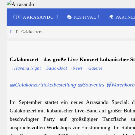
Zum
Zum
Inhalt
🇨🇺 ARRASANDO
🎭 FESTIVAL
🌍 PARTNE
Inhalt
springen
springen
Start
Galakonzert
Galakonzert - das große Live-Konzert kubanischer S
→Havana Night
→Salsa-Boot
→News
→Galerie
🎫Galakonzertticketbestellung
🎫Souvenirs
🛒Warenkorb
Im September startet ein neues Arrasando Special: d
Galakonzert mit kubanischer Live-Band auf großer Bühn
beschwingter Party auf großzügiger Tanzfläche u
anspruchsvollen Workshops zur Einstimmung. Im Rahm