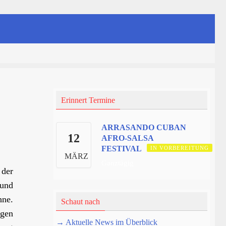
Erinnert Termine
ARRASANDO CUBAN
12
AFRO-SALSA
FESTIVAL
IN VORBEREITUNG
MÄRZ
Ganztägig
der
 und
hne.
Schaut nach
rgen
→ Aktuelle News im Überblick